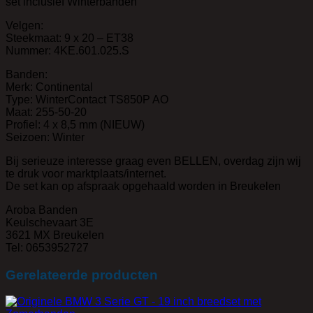
set inclusief Winterbanden
Velgen:
Steekmaat: 9 x 20 – ET38
Nummer: 4KE.601.025.S
Banden:
Merk: Continental
Type: WinterContact TS850P AO
Maat: 255-50-20
Profiel: 4 x 8,5 mm (NIEUW)
Seizoen: Winter
Bij serieuze interesse graag even BELLEN, overdag zijn wij
te druk voor marktplaats/internet.
De set kan op afspraak opgehaald worden in Breukelen
Aroba Banden
Keulschevaart 3E
3621 MX Breukelen
Tel: 0653952727
Gerelateerde producten