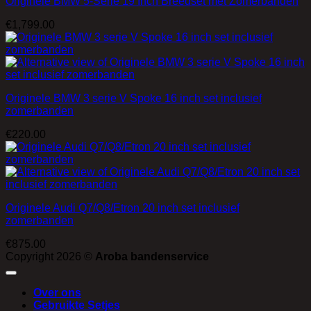
Originele BMW 5-Serie 19 Inch Breedset met Zomerbanden
€
1,799.00
Originele BMW 3 serie V Spoke 16 inch set inclusief
zomerbanden
€
220.00
Originele Audi Q7/Q8/Etron 20 inch set inclusief
zomerbanden
€
875.00
Copyright 2026 ©
Aroba bandenservice
Over ons
Gebruikte Setjes