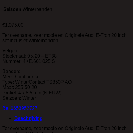
Seizoen
Winterbanden
€
1,075.00
Ter overname, zeer mooie en Originele Audi E-Tron 20 Inch
set inclusief Winterbanden
Velgen:
Steekmaat: 9 x 20 – ET38
Nummer: 4KE.601.025.S
Banden:
Merk: Continental
Type: WinterContact TS850P AO
Maat: 255-50-20
Profiel: 4 x 8,5 mm (NIEUW)
Seizoen: Winter
Bel 0653952727
Beschrijving
Ter overname, zeer mooie en Originele Audi E-Tron 20 Inch