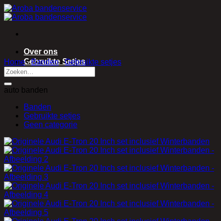
Ga
naar
inhoud
Over ons
Gebruikte Setjes
Home
/
Banden
/
Gebruikte setjes
Contact
auto banden
Banden
Gebruikte setjes
Geen categorie