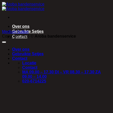
Ga
naar
inhoud
Over ons
Gebruikte Setjes
Medium button
Copyright 2026 ©
Aroba bandenservice
Contact
Over ons
Gebruikte Setjes
Contact
Locatie
Contact
MA 09.00 – 17.30 DI – VR 08.30 – 17.30 ZA
09.00 – 14.00
020-6714225